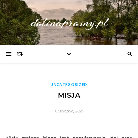
dolinaprosny.pl
UNCATEGORIZED
MISJA
13 stycznia, 2021
Misją mojego bloga jest popularyzacja idei oraz