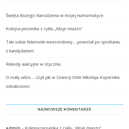
Święta Bożego Narodzenia w mojej numizmatyce.
Kolejna piosenka z cyklu „Moje miasto”
Taki sobie felietonik weecendowy…..powstał po spotkaniu
z kandydatem.
Rekody aukcyjne w styczniu
O mały włos…. czyli jak w Szwecji DNA Mikołaja Kopernika
odnaleziono
NAJNOWSZE KOMENTARZE
-
Kolejna piosenka z cyklu „Moje miasto”
admin