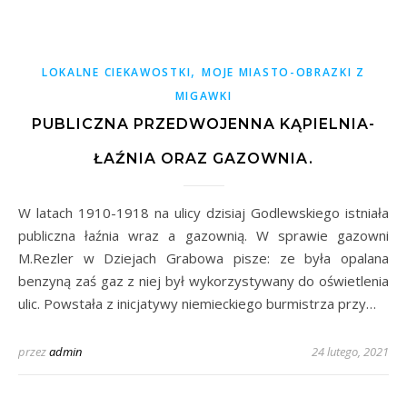
,
LOKALNE CIEKAWOSTKI
MOJE MIASTO-OBRAZKI Z
MIGAWKI
PUBLICZNA PRZEDWOJENNA KĄPIELNIA-
ŁAŹNIA ORAZ GAZOWNIA.
W latach 1910-1918 na ulicy dzisiaj Godlewskiego istniała
publiczna łaźnia wraz a gazownią. W sprawie gazowni
M.Rezler w Dziejach Grabowa pisze: ze była opalana
benzyną zaś gaz z niej był wykorzystywany do oświetlenia
ulic. Powstała z inicjatywy niemieckiego burmistrza przy…
przez
admin
24 lutego, 2021