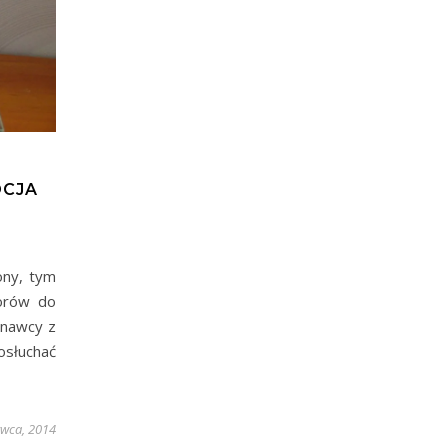
OCJA
ony, tym
iorów do
onawcy z
osłuchać
rwca, 2014