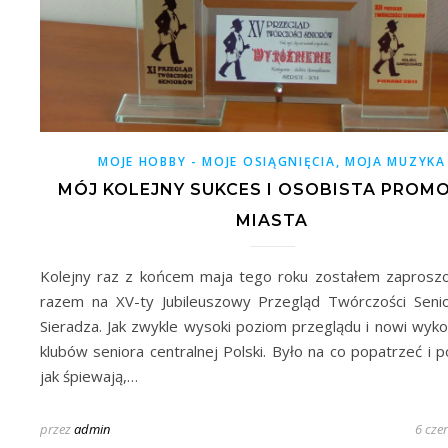
MOJE HOBBY - MOJE OSIĄGNIĘCIA, MOJA MUZYKA
MÓJ KOLEJNY SUKCES I OSOBISTA PROM
MIASTA
Kolejny raz z końcem maja tego roku zostałem zaprosz
razem na XV-ty Jubileuszowy Przegląd Twórczości Sen
Sieradza. Jak zwykle wysoki poziom przeglądu i nowi wyk
klubów seniora centralnej Polski. Było na co popatrzeć i p
jak śpiewają,…
przez
admin
6 cze