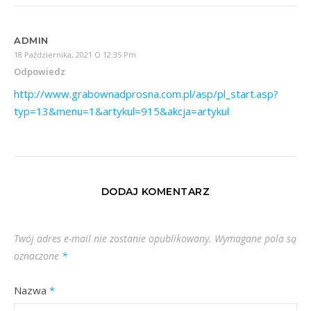
ADMIN
18 Października, 2021 O 12:35 Pm
Odpowiedz
http://www.grabownadprosna.com.pl/asp/pl_start.asp?
typ=13&menu=1&artykul=915&akcja=artykul
DODAJ KOMENTARZ
Twój adres e-mail nie zostanie opublikowany.
Wymagane pola są
oznaczone
*
Nazwa
*