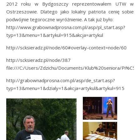
2012 roku w Bydgoszczy reprezentowałem UTW w
Ostrzeszowie. Dlatego jako lokalny patriota cenię sobie
podwójnie tegoroczne wyróżnienie. A tak już było:
http://www.grabownadprosna.com.pl/asp/pl_start.asp?
typ=13&menu=1&artykul=915&akcja=artykul
http://scksieradz.pl/node/60#overlay-context=node/60
http://scksieradz.pl/node/387
file:///C:/Users/Zdzichu/Documents/Klub%20seniora/Pi%C5
http://grabownadprosna.com.pl/asp/de_start.asp?
typ=13&menu=1&dzialy=1&akcja=artykul&artykul=915