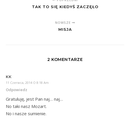
TAK TO SIĘ KIEDYŚ ZACZĘŁO
NOWSZE
MISJA
2 KOMENTARZE
KK
11 Czerwca, 2014 O 8:18 Am
Odpowiedz
Gratuluję, jest Pan naj… naj…
No taki nasz Mozart.
No i nasze sumienie.