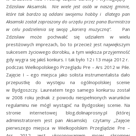
Zdzisław Aksamski.
Nie wiele jest osób w naszej gminie,
które tak bardzo są oddani swojemu hobby i dlatego pan
Aksamski został zaproszony do urzędu przez pana Burmistrza
w celu podzielenia się swoją „karierą muzyczną”.
Pan
Zdzisław może pochwalić się udziałem w wielu
prestiżowych imprezach, bo to przecież jest największym
sukcesem życiowego dorobku, a tym większa przyjemność
gdy wygra się jakiś konkurs. I tak było 12 i 13 maja 2012 r.
podczas Wielkopolskiego Przeglądu Pre – Ars 2012 w Pile.
Zajęcie I – ego miejsca jako solista instrumentalista dało
przepustkę do występu na ogólnopolskiej scenie
w Bydgoszczy. Laureatem tego samego konkursu został
w 2008 roku jednak z powodu niespełnionych warunków
regulaminu nie mógł wystąpić na Bydgoskiej scenie. Na
stronie internetowej blog.dolinaprosny.pl (której
administratorem jest pan Aksamski) czytamy „Zajęcie
pierwszego miejsca w Wielkopolskim Przeglądzie Pre –
Ars 2012 jest ukoronowaniem mojej skromnej