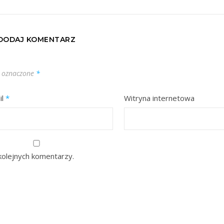
DODAJ KOMENTARZ
 oznaczone
*
il
*
Witryna internetowa
kolejnych komentarzy.