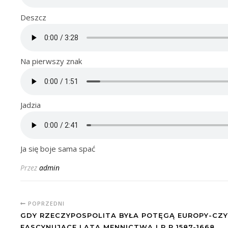
Deszcz
Na pierwszy znak
Jadzia
Ja się boje sama spać
Przez
admin
POPRZEDNI
GDY RZECZYPOSPOLITA BYŁA POTĘGĄ EUROPY-CZY
FASCYNUJĄCE LATA MENNICTWA I R P 1587-1668