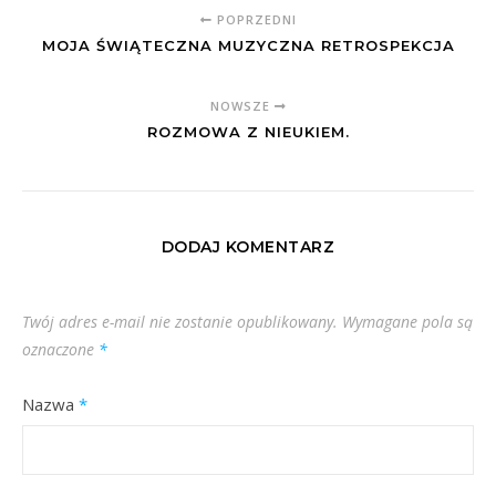
POPRZEDNI
MOJA ŚWIĄTECZNA MUZYCZNA RETROSPEKCJA
NOWSZE
ROZMOWA Z NIEUKIEM.
DODAJ KOMENTARZ
Twój adres e-mail nie zostanie opublikowany.
Wymagane pola są
oznaczone
*
Nazwa
*