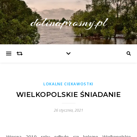
dolinaprosny.pl
LOKALNE CIEKAWOSTKI
WIELKOPOLSKIE ŚNIADANIE
26 stycznia, 2021
Wiosną 2019 roku odbyło się kolejne Wielkopolskie